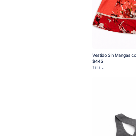
Vestido Sin Mangas c
Rosadas y Rojas
$
445
Talla
L