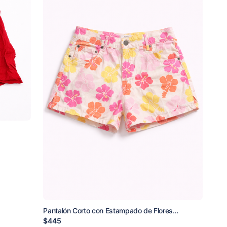
Pantalón Corto con Estampado de Flores
Rosadas y Amarillas Forever 21
$
445