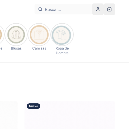
Cuenta
Carrito
es
Blusas
Camisas
Ropa de
Hombre
Nuevo