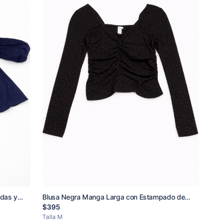
adas y
Blusa Negra Manga Larga con Estampado de
Corazones Rojos H&M
$
395
Talla
M