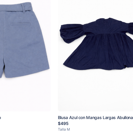
o
Blusa Azul con Mangas Largas Abullon
Ruedo en Pliegues
$
495
Talla
M