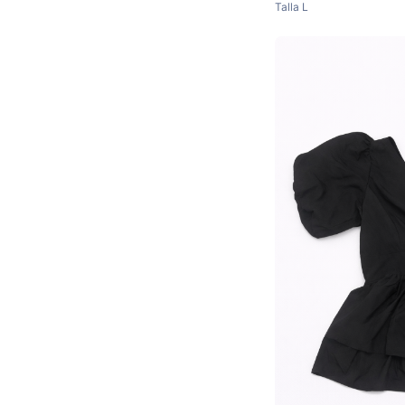
Talla
L