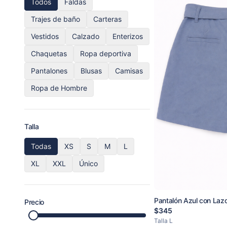
Todos
Faldas
Trajes de baño
Carteras
Vestidos
Calzado
Enterizos
Chaquetas
Ropa deportiva
Pantalones
Blusas
Camisas
Ropa de Hombre
Talla
Todas
XS
S
M
L
XL
XXL
Único
Pantalón Azul con Laz
Precio
$
345
Talla
L